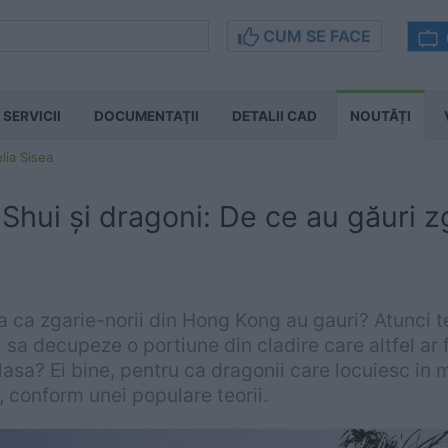
CUM SE FACE
SERVICII
DOCUMENTAŢII
DETALII CAD
NOUTĂȚI
lia Sisea
hui și dragoni: De ce au găuri zg
 ca zgarie-norii din Hong Kong au gauri? Atunci te
 sa decupeze o portiune din cladire care altfel ar f
lasa? Ei bine, pentru ca dragonii care locuiesc in 
 conform unei populare teorii.