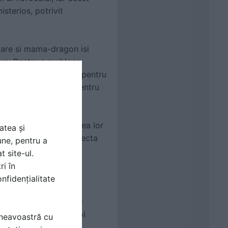
sterios, potrivit
toare si mama-dragon isi
are. Pentru a nu bloca
ura’ a fost proiectata pentru
and Shanghai Hotels pentru
blocand prin densitatea lor
atea și
din mijloc pentru a corecta
une, pentru a
t site-ul.
ri în
nfidențialitate
 antic sistem chinezesc
 spirituale joaca un rol
mneavoastră cu
de profil.