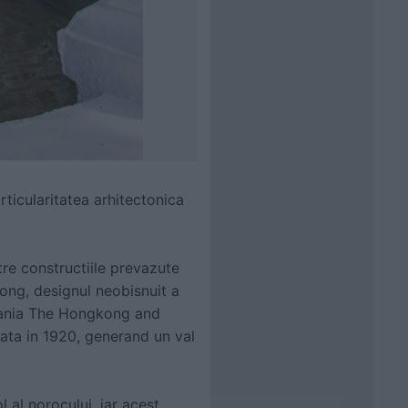
ticularitatea arhitectonica
re constructiile prevazute
ong, designul neobisnuit a
mpania The Hongkong and
cata in 1920, generand un val
l al norocului, iar acest