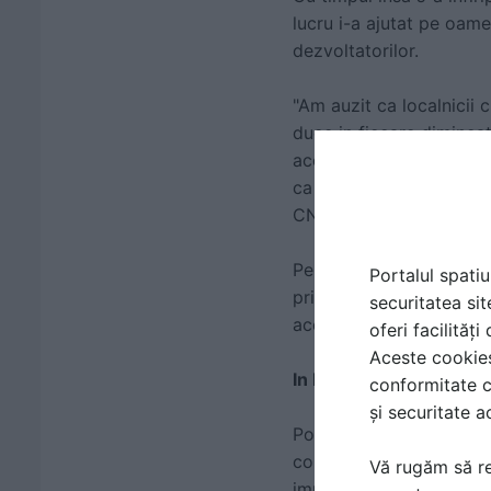
lucru i-a ajutat pe oame
dezvoltatorilor.
"Am auzit ca localnicii 
duce in fiecare dimineat
accesul familiei de drag
ca dragonii sa poata tr
CNN.
Pe masura ce numarul co
Portalul spatiu
privelistea si ventilati
securitatea sit
aceste aspecte.
oferi facilităț
Aceste cookies 
In Hong Kong se constr
conformitate c
și securitate a
Poate ca gaurile din zga
conform caruia cladirile
Vă rugăm să re
important in arhitectura