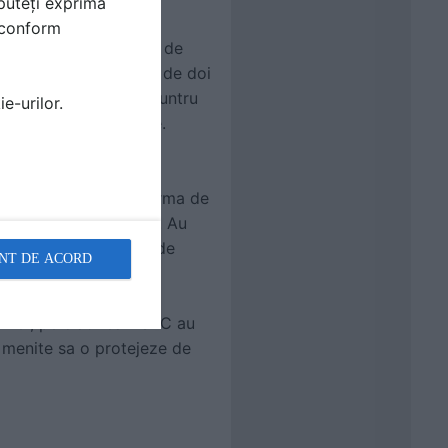
puteți exprima
i conform
 Hong Kong, proiectata de
hui. Cladirea, pazita de doi
m inalt care invita inauntru
e-urilor.
 spiritele rele sa urce.
hitect I.M. Pei in
t niste elemente in forma de
ogatia Hong Kong-ului. Au
zatura urata suferita de
NT DE ACORD
 Tower, pe cladirea HSBC au
, menite sa o protejeze de