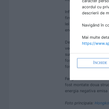
caracter perso
acordul cu priv
Influenta este foarte vi
descrierii de 
firma de arhitectura No
lei mari din bronz, care
Navigând în con
energia pozitiva “qi”, ia
Mai multe detal
Dezvoltatorii cladirii B
https://www.sp
vecinatatea cladirii HS
surubelnita pe acoperis
fost apoi invinuiti pent
ÎNCHIDE
fostul premier britanic
Feng Shui-ul este luat a
fost montate doua struct
energia negativa emisa 
Foto principala:
Hongko