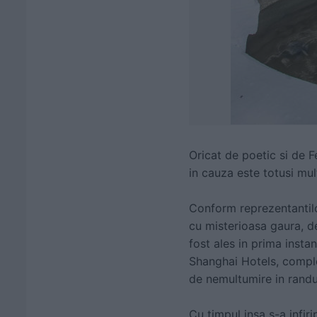
Oricat de poetic si de F
in cauza este totusi mu
Conform reprezentantilo
cu misterioasa gaura, d
fost ales in prima inst
Shanghai Hotels, comple
de nemultumire in randul
Cu timpul insa s-a infiri