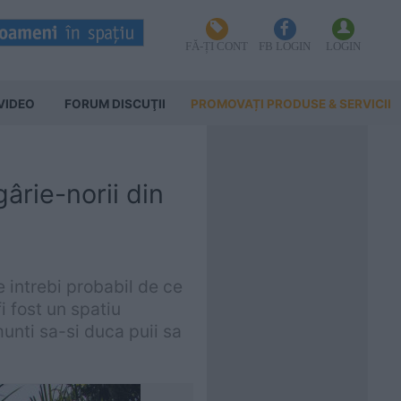
FĂ-ȚI CONT
FB LOGIN
LOGIN
VIDEO
FORUM DISCUŢII
PROMOVAȚI PRODUSE & SERVICII
ârie-norii din
 intrebi probabil de ce
i fost un spatiu
munti sa-si duca puii sa