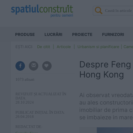
PRODUSE
LUCRĂRI
PROIECTE
FURNIZORI
EȘTI AICI:
De citit
Articole
Urbanism si planificare
Came
Despre Feng S
Hong Kong
1073 afisari
Ai observat vreodata
REVIZUIT ȘI ACTUALIZAT ÎN
DATA:
au ales constructorii
28.10.2024
imobiliar de prima c
PUBLICAT INIȚIAL ÎN DATA:
se imbaieze in mare,
26.04.2018
REDACTAT DE: