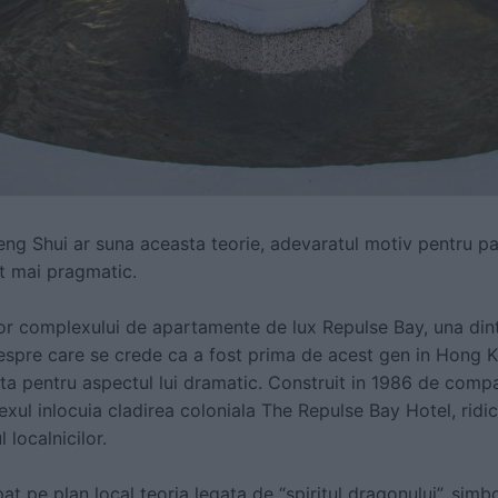
eng Shui ar suna aceasta teorie, adevaratul motiv pentru par
lt mai pragmatic.
r complexului de apartamente de lux Repulse Bay, una dint
espre care se crede ca a fost prima de acest gen in Hong K
anta pentru aspectul lui dramatic. Construit in 1986 de co
xul inlocuia cladirea coloniala The Repulse Bay Hotel, ridi
 localnicilor.
pat pe plan local teoria legata de “spiritul dragonului”, simbo