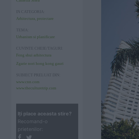
Camelia Sisea
IN CATEGORIA:
Arhitectura, proiectare
TEMA:
Urbanism si planificare
CUVINTE CHEIE/TAGURI:
Feng shui arhitectura
Zgarie nori hong kong gauri
SUBIECT PRELUAT DIN:
www.cnn.com
www.theculturetrip.com
Iţi place aceasta stire?
Recomand-o
prietenilor: