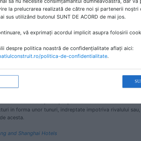
nal să nu necesite consimțământul dumneavoastră, dar vă 
ire la prelucrarea realizată de către noi și partenerii noștr
zibila in constructii de referinta precum cladirea HSBC din
mai sus utilizând butonul SUNT DE ACORD de mai jos.
rman + Partners intr-o stransa colaborare cu maestrii Feng S
 simbolizeaza bogatia si prosperitatea, are de pilda un atriu
tinuare, vă exprimați acordul implicit asupra folosirii cooki
r scarile rulante sunt pozitionate in asa fel incat sa impiedice
ii despre politica noastră de confidențialitate aflați aici:
ank of China Tower din Hong Kong, proiectata de aclamatul ar
atiulconstruit.ro/politica-de-confidentialitate
.
BC, au ignorant principiile Feng Shui atunci cand au prevazu
, despre care s-a spus ca sapa gauri prin care se scurge b
ru falimentul unor companii din zona, ba chiar si pentru o ca
SU
 Margaret Thatcher.
tat de in serios aici, incat, dupa finalizarea Bank of China
uri in forma unor tunuri, indreptate impotriva rivalului sau
de acesta.
ng and Shanghai Hotels