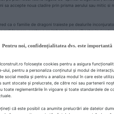
ni sa accepte noua cladire prin prisma aerului sau mitic si mi
cred ca o familie de dragoni traieste pe dealurile inconjura
a puii la mare, pentru a se imbaia in apa albastra inviorato
oni si a atrage ghinion asupra zonei, superstitia este ca ‘ga
ece prin ea”, a spus Martyn Sawyer, director la Hongkong 
Pentru noi, confidențialitatea dvs. este importantă
nstructiilor imobiliare a inceput sa creasca in Hong Kong, 
lconstruit.ro folosește cookies pentru a asigura funcționalit
a, tot mai multe cladiri au inceput sa afiseze curioasa gaura 
e-ului, pentru a personaliza conținutul și modul de interacți
i de social media și pentru a analiza modul în care este utiliza
sunt stocate și prelucrate, de către noi sau partenerii noșt
uieste cu aprobarea maestrilor Feng Shui
u toate reglementările în vigoare și toate standardele de co
ctuale.
rie-nori nu au legatura cu principiile Feng Shui, insa acest
 si obiectele trebuie sa fie pozitionate in armonie cu fortele
țineți că este posibil ca anumite prelucrări ale datelor du
 locala. Companiile au un buget special pentru consultanta 