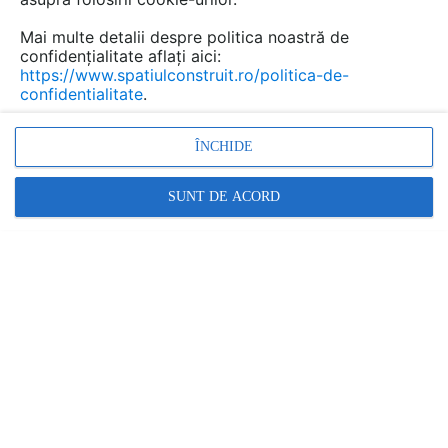
referință din sectorul mobilier și al
decorațiunilor interioare. 15 companii
Mai multe detalii despre politica noastră de
românești își expun cele mai noi colecții de
confidențialitate aflați aici:
https://www.spatiulconstruit.ro/politica-de-
mobilă și accesorii pentru design interior, pe o
confidentialitate
.
suprafață de 408 mp.
ÎNCHIDE
SUNT DE ACORD