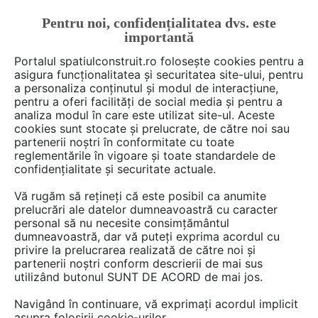
Pentru noi, confidențialitatea dvs. este
FĂ-ȚI CONT
LOGIN
importantă
CUM SE FACE
Portalul spatiulconstruit.ro folosește cookies pentru a
asigura funcționalitatea și securitatea site-ului, pentru
a personaliza conținutul și modul de interacțiune,
pentru a oferi facilități de social media și pentru a
analiza modul în care este utilizat site-ul. Aceste
De citit
știri, noutăți, comunicate
Evenimente
Camel
EȘTI AICI:
cookies sunt stocate și prelucrate, de către noi sau
Designeri de mobilier din
partenerii noștri în conformitate cu toate
reglementările în vigoare și toate standardele de
România expun la Paris cele
confidențialitate și securitate actuale.
mai noi colecții de mobilier și
Vă rugăm să rețineți că este posibil ca anumite
accesorii, în cadrul târgului
prelucrări ale datelor dumneavoastră cu caracter
personal să nu necesite consimțământul
Maison & Objet
dumneavoastră, dar vă puteți exprima acordul cu
privire la prelucrarea realizată de către noi și
partenerii noștri conform descrierii de mai sus
utilizând butonul SUNT DE ACORD de mai jos.
România participă în perioada 7-11 septembrie
2023 la Maison & Objet Paris, un eveniment de
Navigând în continuare, vă exprimați acordul implicit
asupra folosirii cookie-urilor.