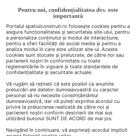
Pentru noi, confidențialitatea dvs. este
FĂ-ȚI CONT
LOGIN
importantă
CUM SE FACE
Portalul spatiulconstruit.ro folosește cookies pentru a
asigura funcționalitatea și securitatea site-ului, pentru
a personaliza conținutul și modul de interacțiune,
pentru a oferi facilități de social media și pentru a
analiza modul în care este utilizat site-ul. Aceste
De citit
știri, noutăți, comunicate
Noutăți din piață
EȘTI AICI:
cookies sunt stocate și prelucrate, de către noi sau
Deceuninck împlinește 25 de
partenerii noștri în conformitate cu toate
reglementările în vigoare și toate standardele de
ani de activitate în România
confidențialitate și securitate actuale.
Vă rugăm să rețineți că este posibil ca anumite
prelucrări ale datelor dumneavoastră cu caracter
Deceuninck, producător de top de sisteme din
personal să nu necesite consimțământul
PVC pentru ferestre și uși, sărbătorește 25 de
dumneavoastră, dar vă puteți exprima acordul cu
ani de activitate în România alături de
privire la prelucrarea realizată de către noi și
partenerii noștri conform descrierii de mai sus
partenerii săi, cărora le mulțumește pentru
utilizând butonul SUNT DE ACORD de mai jos.
cooperare și încredere. Peste 60 de parteneri
activi în România au răspuns afirmativ invitației
Navigând în continuare, vă exprimați acordul implicit
asupra folosirii cookie-urilor.