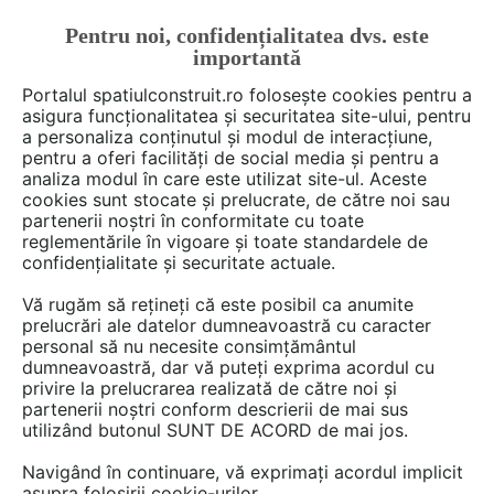
Pentru noi, confidențialitatea dvs. este
FĂ-ȚI CONT
LOGIN
importantă
CUM SE FACE
Portalul spatiulconstruit.ro folosește cookies pentru a
asigura funcționalitatea și securitatea site-ului, pentru
a personaliza conținutul și modul de interacțiune,
pentru a oferi facilități de social media și pentru a
analiza modul în care este utilizat site-ul. Aceste
De citit
Articole
Instalatii ventilare / climatizare
EȘTI AICI:
cookies sunt stocate și prelucrate, de către noi sau
De ce să alegi ventilația
partenerii noștri în conformitate cu toate
reglementările în vigoare și toate standardele de
mecanică în școli: 5 motive
confidențialitate și securitate actuale.
Vă rugăm să rețineți că este posibil ca anumite
prelucrări ale datelor dumneavoastră cu caracter
Nu se vede deloc, dar efectele se simt.
personal să nu necesite consimțământul
Calitatea aerului dintr-o clasă și temperatura
dumneavoastră, dar vă puteți exprima acordul cu
sunt direct legate de performanțele
privire la prelucrarea realizată de către noi și
partenerii noștri conform descrierii de mai sus
academice, concentrarea, confortul și
utilizând butonul SUNT DE ACORD de mai jos.
sănătatea elevilor și cadrelor didactice.
Navigând în continuare, vă exprimați acordul implicit
asupra folosirii cookie-urilor.