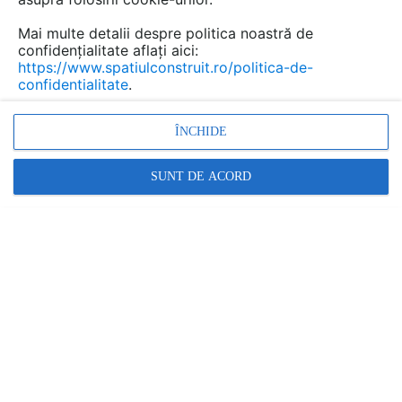
Mai multe detalii despre politica noastră de
confidențialitate aflați aici:
https://www.spatiulconstruit.ro/politica-de-
confidentialitate
.
ÎNCHIDE
SUNT DE ACORD
De la designul spatiilor de birouri pana la valorile
companiei si stilul de conducere, fiecare aspect care
tine de atmosfera de la locul de munca si de
sentimentul de siguranta pe care il au angajatii cand
pasesc in companie contribuie la construirea unui mediu
de lucru sanatos.
Un mediu de lucru pozitiv ii determina pe angajati sa
vina cu incredere la serviciu si sa lucreze cu placere.