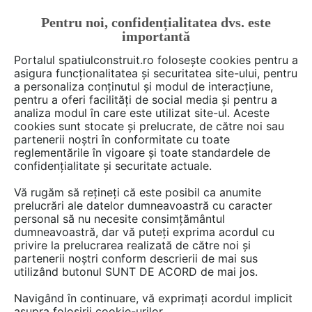
Pentru noi, confidențialitatea dvs. este
FĂ-ȚI CONT
LOGIN
importantă
CUM SE FACE
Portalul spatiulconstruit.ro folosește cookies pentru a
asigura funcționalitatea și securitatea site-ului, pentru
a personaliza conținutul și modul de interacțiune,
pentru a oferi facilități de social media și pentru a
analiza modul în care este utilizat site-ul. Aceste
De citit
Articole
Instalatii ventilare / climatizare
EȘTI AICI:
cookies sunt stocate și prelucrate, de către noi sau
Cum să îmbunătățești mediul
partenerii noștri în conformitate cu toate
reglementările în vigoare și toate standardele de
de lucru din organizația ta
confidențialitate și securitate actuale.
Vă rugăm să rețineți că este posibil ca anumite
prelucrări ale datelor dumneavoastră cu caracter
Felul in care angajatii se simt la locul de munca
personal să nu necesite consimțământul
are un impact puternic asupra starii lor de
dumneavoastră, dar vă puteți exprima acordul cu
spirit. „Vibe-ul“ mediului de lucru depinde de
privire la prelucrarea realizată de către noi și
partenerii noștri conform descrierii de mai sus
foarte multi factori.
utilizând butonul SUNT DE ACORD de mai jos.
Navigând în continuare, vă exprimați acordul implicit
asupra folosirii cookie-urilor.