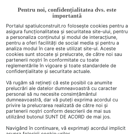
Pentru noi, confidențialitatea dvs. este
FĂ-ȚI CONT
LOGIN
importantă
CUM SE FACE
Portalul spatiulconstruit.ro folosește cookies pentru a
asigura funcționalitatea și securitatea site-ului, pentru
a personaliza conținutul și modul de interacțiune,
pentru a oferi facilități de social media și pentru a
analiza modul în care este utilizat site-ul. Aceste
De citit
Articole
Decoratiuni
arh. Raluca Popa
EȘTI AICI:
cookies sunt stocate și prelucrate, de către noi sau
Cum sa decoram interioarele
partenerii noștri în conformitate cu toate
reglementările în vigoare și toate standardele de
daca nu prea avem pereti la
confidențialitate și securitate actuale.
dispozitie
Vă rugăm să rețineți că este posibil ca anumite
prelucrări ale datelor dumneavoastră cu caracter
personal să nu necesite consimțământul
dumneavoastră, dar vă puteți exprima acordul cu
privire la prelucrarea realizată de către noi și
partenerii noștri conform descrierii de mai sus
utilizând butonul SUNT DE ACORD de mai jos.
Navigând în continuare, vă exprimați acordul implicit
asupra folosirii cookie-urilor.