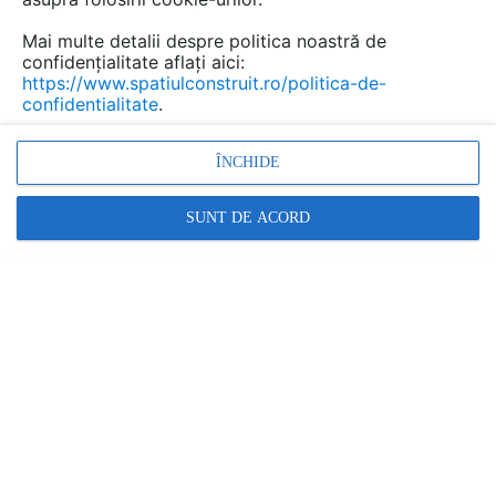
Mai multe detalii despre politica noastră de
confidențialitate aflați aici:
https://www.spatiulconstruit.ro/politica-de-
confidentialitate
.
ÎNCHIDE
Cand vine vorba despre decorarea locuintelor toate
SUNT DE ACORD
interioarele ni se prezinta sub forma unor porvocari si
tine de noi sa reusim sa le rezolvam intr-un mod placut
si practic. Atunci cand avem de a face cu un spatiu
amplu sau cu o incapere in care sunt multe suprafete
vitrate, optiunile pe care le avem in amplasarea
mobilierului si a decoratiunilor sunt limitate.