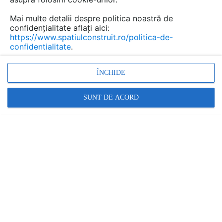
Mai multe detalii despre politica noastră de
confidențialitate aflați aici:
https://www.spatiulconstruit.ro/politica-de-
confidentialitate
.
ÎNCHIDE
SUNT DE ACORD
Pexels
De la lista de invitati, pana la cea de cumparaturi si
aranjarea mesei, totul trebuie sa arate impecabil. Afla
care sunt toate aspectele pe care trebuie sa le bifezi
cand organizezi o petrecere, din randurile de mai jos!