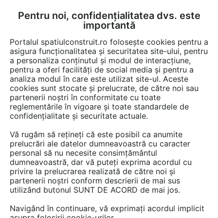
Pentru noi, confidențialitatea dvs. este
FĂ-ȚI CONT
LOGIN
importantă
CUM SE FACE
Portalul spatiulconstruit.ro folosește cookies pentru a
asigura funcționalitatea și securitatea site-ului, pentru
a personaliza conținutul și modul de interacțiune,
pentru a oferi facilități de social media și pentru a
analiza modul în care este utilizat site-ul. Aceste
De citit
Articole
Locuire
EȘTI AICI:
cookies sunt stocate și prelucrate, de către noi sau
Cum planifici petrecerea de
partenerii noștri în conformitate cu toate
reglementările în vigoare și toate standardele de
casă nouă
confidențialitate și securitate actuale.
Vă rugăm să rețineți că este posibil ca anumite
prelucrări ale datelor dumneavoastră cu caracter
Te-ai mutat intr-o locuinta noua si vrei sa
personal să nu necesite consimțământul
sarbatoresti acest moment important din viata
dumneavoastră, dar vă puteți exprima acordul cu
ta? Noi iti venim in ajutor cu cele mai utile
privire la prelucrarea realizată de către noi și
partenerii noștri conform descrierii de mai sus
sfaturi, de care poti sa tii cont pentru o
utilizând butonul SUNT DE ACORD de mai jos.
petrecere pe cinste. Ca la orice alta petrecere,
este esential sa fii bine organizat.
Navigând în continuare, vă exprimați acordul implicit
asupra folosirii cookie-urilor.