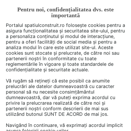
Pentru noi, confidențialitatea dvs. este
FĂ-ȚI CONT
LOGIN
importantă
CUM SE FACE
Portalul spatiulconstruit.ro folosește cookies pentru a
asigura funcționalitatea și securitatea site-ului, pentru
a personaliza conținutul și modul de interacțiune,
pentru a oferi facilități de social media și pentru a
analiza modul în care este utilizat site-ul. Aceste
De citit
știri, noutăți, comunicate
Evenimente
EȘTI AICI:
cookies sunt stocate și prelucrate, de către noi sau
Culture and Well-being Forum
partenerii noștri în conformitate cu toate
reglementările în vigoare și toate standardele de
2024: Arta pe rețetele
confidențialitate și securitate actuale.
medicale
Vă rugăm să rețineți că este posibil ca anumite
prelucrări ale datelor dumneavoastră cu caracter
personal să nu necesite consimțământul
Cum ar fi dacă doctorii și asistenții sociali ar
dumneavoastră, dar vă puteți exprima acordul cu
privire la prelucrarea realizată de către noi și
prescrie artă? Aceasta este întrebarea pe care
partenerii noștri conform descrierii de mai sus
o explorează cea de-a șasea ediție a Culture
utilizând butonul SUNT DE ACORD de mai jos.
and Well-being Forum, organizat de Centrul
Navigând în continuare, vă exprimați acordul implicit
Cultural Clujean. Evenimentul reunește
asupra folosirii cookie-urilor.