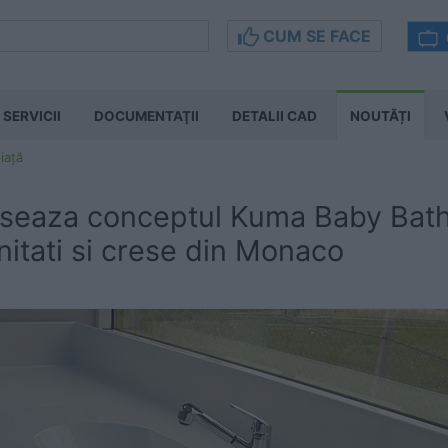
CUM SE FACE
SERVICII
DOCUMENTAŢII
DETALII CAD
NOUTĂȚI
iață
eaza conceptul Kuma Baby Bath 
itati si crese din Monaco