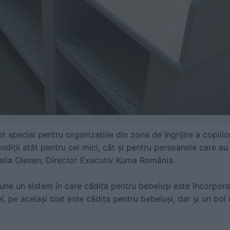
 special pentru organizațiile din zona de îngrijire a copiil
diții atât pentru cei mici, cât și pentru persoanele care au 
elia Olesen, Director Executiv Kuma România.
e un sistem în care cădița pentru bebeluși este încorporat
l, pe același blat este cădița pentru bebeluși, dar și un bol 