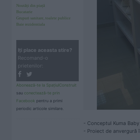
Noutăți din piață
Bucatarie
Grupuri sanitare, toalete publice
Baie rezidentiala
Iţi place aceasta stire?
Recomand-o
prietenilor:
Abonează-te la SpaţiulConstruit
sau
conectează-te prin
Facebook
pentru a primi
periodic articole similare.
- Conceptul Kuma Baby B
- Proiect de anvergură 