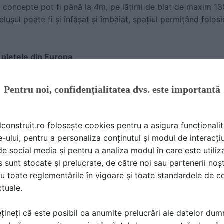
e concepte pot fi până la 4m, pe lățimi de blat de maxim 13
elușul poate fi și înfășat și îmbăiat, spațiul permițând folos
e piețele din Europa
ului concept, compania a avut cereri atât în România, cât ș
Pentru noi, confidențialitatea dvs. este importantă
Kuma a livrat produse către o serie de creșe din Monaco, dar
 Brăila și Spitalul Marie Curie din România.
e afaceri provine din proiecte realizate pentru sectorul co
lconstruit.ro folosește cookies pentru a asigura funcționalit
na de îngrijire a copiilor, cum sunt maternitățile, spitalele 
e-ului, pentru a personaliza conținutul și modul de interacți
tatea ridicată pe care o oferim, funționalitatea este un asp
i de social media și pentru a analiza modul în care este utiliza
l care integrează toate zonele de îmbăiere sau schimbare a c
sunt stocate și prelucrate, de către noi sau partenerii noșt
, a completat Camelia Olesen.
u toate reglementările în vigoare și toate standardele de co
ctuale.
asemenea, că se aşteaptă la o creştere treptată a comenzilor
omânia, cât şi de peste hotare, din ţări precum Olanda, Franţ
țineți că este posibil ca anumite prelucrări ale datelor du