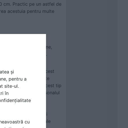
0 cm. Practic pe un astfel de
irea acestuia pentru multe
i din alte țări europene,
 și către Spitalul Sf.
mercial. De aceea și acest
atea și
sau creșele, este foarte
une, pentru a
ect însemnat pentru acest tip
t site-ul.
opilului va ajuta personalul
ri în
nfidențialitate
 atât pentru instituţii
a şi pieţele tradiţionale
mneavoastră cu