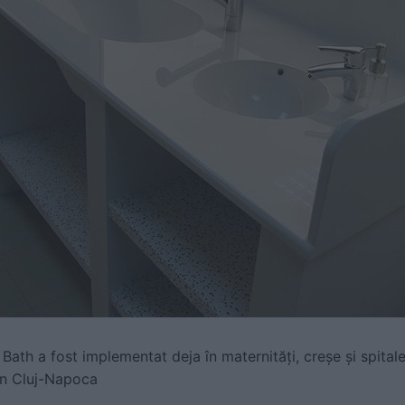
ath a fost implementat deja în maternități, creșe și spita
în Cluj-Napoca