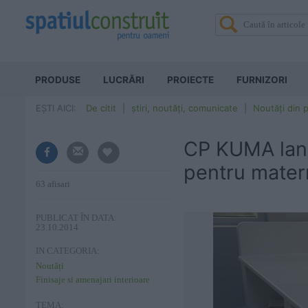
PRODUSE
LUCRĂRI
PROIECTE
FURNIZORI
EȘTI AICI:
De citit
știri, noutăți, comunicate
Noutăți din p
CP KUMA lans
pentru matern
63 afisari
PUBLICAT ÎN DATA:
23.10.2014
IN CATEGORIA:
Noutăți
Finisaje si amenajari interioare
TEMA: