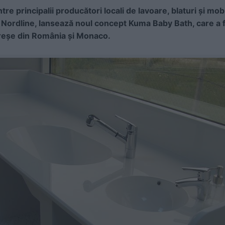
e principalii producători locali de lavoare, blaturi şi mobi
 Nordline, lansează noul concept Kuma Baby Bath, care a 
 creșe din România și Monaco.