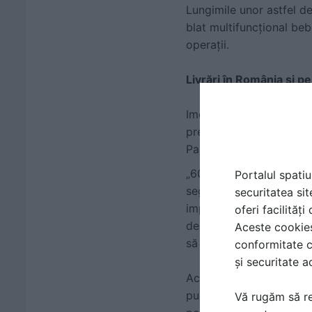
Lungimile unor astfel d
blat multifuncțional beb
operații.
Livrări în România și p
Imediat după lansarea no
precum Monaco. Astfel, 
Pantelimon, maternitatea
„60% din cifra noastră d
Portalul spatiu
segment de clienți din zo
securitatea sit
important. Pe lângă cali
oferi facilităț
de clienți, iar conceptu
Aceste cookies 
să eficientizeze munca”
conformitate c
și securitate a
Aceasta a subliniat, de 
publice şi private din R
Vă rugăm să re