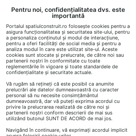
Pentru noi, confidențialitatea dvs. este
FĂ-ȚI CONT
LOGIN
importantă
CUM SE FACE
Portalul spatiulconstruit.ro folosește cookies pentru a
asigura funcționalitatea și securitatea site-ului, pentru
a personaliza conținutul și modul de interacțiune,
pentru a oferi facilități de social media și pentru a
analiza modul în care este utilizat site-ul. Aceste
De citit
știri, noutăți, comunicate
Evenimente
EȘTI AICI:
cookies sunt stocate și prelucrate, de către noi sau
Concluziile specialiștilor
partenerii noștri în conformitate cu toate
reglementările în vigoare și toate standardele de
Kistellar invitați la cea de-a IV-
confidențialitate și securitate actuale.
a ediție a „Conferinței Anuale
Vă rugăm să rețineți că este posibil ca anumite
de Tax & Finance”
prelucrări ale datelor dumneavoastră cu caracter
personal să nu necesite consimțământul
dumneavoastră, dar vă puteți exprima acordul cu
privire la prelucrarea realizată de către noi și
Pe 15 octombrie 2024 a avut loc, online, cea
partenerii noștri conform descrierii de mai sus
utilizând butonul SUNT DE ACORD de mai jos.
de-a IV-a ediție a Conferinței Anuale de Tax &
Finance, organizată de Kinstellar România, cu
Navigând în continuare, vă exprimați acordul implicit
susținerea BusinessMark. Conferința a abordat
asupra folosirii cookie-urilor.