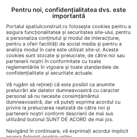
Pentru noi, confidențialitatea dvs. este
FĂ-ȚI CONT
LOGIN
importantă
CUM SE FACE
Portalul spatiulconstruit.ro folosește cookies pentru a
asigura funcționalitatea și securitatea site-ului, pentru
a personaliza conținutul și modul de interacțiune,
pentru a oferi facilități de social media și pentru a
analiza modul în care este utilizat site-ul. Aceste
De citit
știri, noutăți, comunicate
Evenimente
EȘTI AICI:
cookies sunt stocate și prelucrate, de către noi sau
CFO Conference Cluj-Napoca
partenerii noștri în conformitate cu toate
reglementările în vigoare și toate standardele de
2026 – principalele concluzii
confidențialitate și securitate actuale.
Vă rugăm să rețineți că este posibil ca anumite
prelucrări ale datelor dumneavoastră cu caracter
„Realitatea ultimilor ani ne-a dus în contexte
personal să nu necesite consimțământul
macroeconomice și geopolitice extrem de
dumneavoastră, dar vă puteți exprima acordul cu
variate. Ar trebui să învățăm că nu trebuie să
privire la prelucrarea realizată de către noi și
partenerii noștri conform descrierii de mai sus
evităm turbulențele, ci să le integrăm în modul
utilizând butonul SUNT DE ACORD de mai jos.
nostru de a gândi”
Navigând în continuare, vă exprimați acordul implicit
asupra folosirii cookie-urilor.