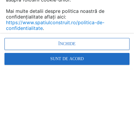
Mai multe detalii despre politica noastră de
confidențialitate aflați aici:
https://www.spatiulconstruit.ro/politica-de-
confidentialitate
.
ÎNCHIDE
SUNT DE ACORD
Ediția „
CFO Conference
” de la Cluj-Napoca a fost
organizată de BusinessMark la Courtyard by Marriott
Downtown și a adus în discuție teme precum: tranziția
strategică la raportarea IFRS, facilitățile fiscale pentru
cercetare și dezvoltare, eficientizarea inspecțiilor fiscale
și digitalizarea fiscalității prin inteligență artificială,