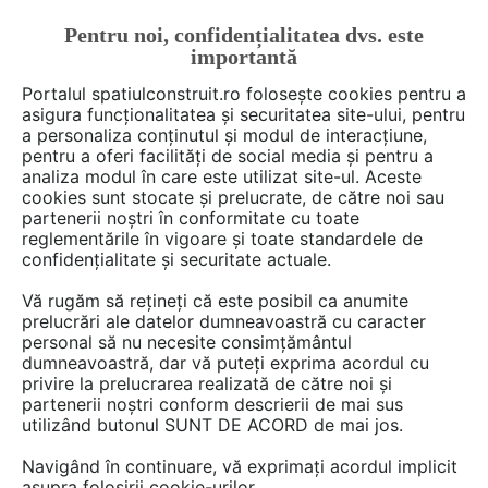
Pentru noi, confidențialitatea dvs. este
FĂ-ȚI CONT
LOGIN
importantă
CUM SE FACE
Portalul spatiulconstruit.ro folosește cookies pentru a
asigura funcționalitatea și securitatea site-ului, pentru
a personaliza conținutul și modul de interacțiune,
pentru a oferi facilități de social media și pentru a
analiza modul în care este utilizat site-ul. Aceste
De citit
știri, noutăți, comunicate
Evenimente
Camel
EȘTI AICI:
cookies sunt stocate și prelucrate, de către noi sau
Cele mai relevante teme de
partenerii noștri în conformitate cu toate
reglementările în vigoare și toate standardele de
mediu se dezbat la PRIA
confidențialitate și securitate actuale.
ENVIRONMENT, 28 februarie
Vă rugăm să rețineți că este posibil ca anumite
2024 la ARCUB
prelucrări ale datelor dumneavoastră cu caracter
personal să nu necesite consimțământul
dumneavoastră, dar vă puteți exprima acordul cu
privire la prelucrarea realizată de către noi și
PRIAevents, organizează conferința PRIA
partenerii noștri conform descrierii de mai sus
utilizând butonul SUNT DE ACORD de mai jos.
Environment în 28 februarie 2024, de la 9,30 la
ARCUB in strada Lipscani 84-90 – una dintre
Navigând în continuare, vă exprimați acordul implicit
cele mai importante platforme de dezbateri
asupra folosirii cookie-urilor.