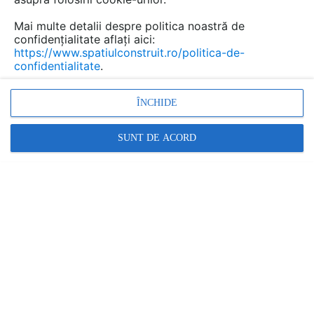
despre cele mai semnificative teme de mediu
Mai multe detalii despre politica noastră de
pe care o organizăm în acest an.
confidențialitate aflați aici:
https://www.spatiulconstruit.ro/politica-de-
confidentialitate
.
ÎNCHIDE
SUNT DE ACORD