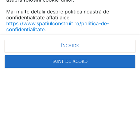
individuale, de spatii cu personalitate frumos
decorate, de zone dedicate interactiunii si
Mai multe detalii despre politica noastră de
relaxarii.
confidențialitate aflați aici:
https://www.spatiulconstruit.ro/politica-de-
confidentialitate
.
ÎNCHIDE
SUNT DE ACORD
Echipa Heneghan Peng Architects a colaborat cu cei de