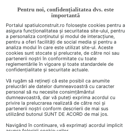
Pentru noi, confidențialitatea dvs. este
FĂ-ȚI CONT
LOGIN
importantă
CUM SE FACE
Portalul spatiulconstruit.ro folosește cookies pentru a
asigura funcționalitatea și securitatea site-ului, pentru
a personaliza conținutul și modul de interacțiune,
pentru a oferi facilități de social media și pentru a
analiza modul în care este utilizat site-ul. Aceste
De citit
Articole
Proiectare de arhitectura
arh. Ralu
EȘTI AICI:
cookies sunt stocate și prelucrate, de către noi sau
Ce minunat ar fi să lucrezi într-
partenerii noștri în conformitate cu toate
reglementările în vigoare și toate standardele de
o astfel de locație!
confidențialitate și securitate actuale.
Vă rugăm să rețineți că este posibil ca anumite
prelucrări ale datelor dumneavoastră cu caracter
Un mediu de lucru luminos, frumos amenajat si
personal să nu necesite consimțământul
primitor ar trebui sa fie o nota de normalitate
dumneavoastră, dar vă puteți exprima acordul cu
pentru noi si nu un ideal. Nenumarate studii
privire la prelucrarea realizată de către noi și
partenerii noștri conform descrierii de mai sus
sustin ideea unei cresteri a eficientei si a
utilizând butonul SUNT DE ACORD de mai jos.
productivitatii angajatilor daca acestia
beneficiaza, pe langa zonele de lucru
Navigând în continuare, vă exprimați acordul implicit
asupra folosirii cookie-urilor.