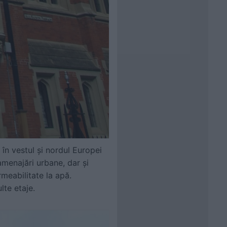
 în vestul și nordul Europei
 amenajări urbane, dar și
meabilitate la apă.
lte etaje.