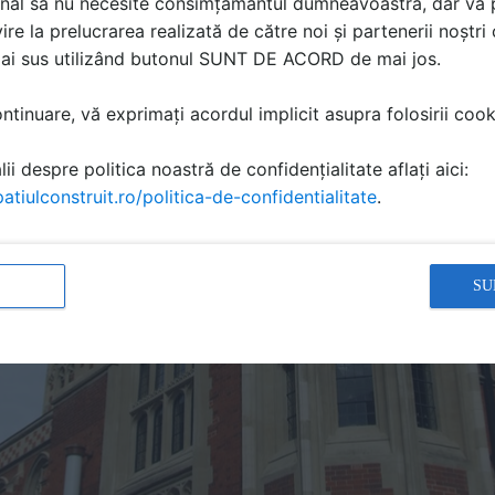
nal să nu necesite consimțământul dumneavoastră, dar vă 
ire la prelucrarea realizată de către noi și partenerii noștr
mai sus utilizând butonul SUNT DE ACORD de mai jos.
tinuare, vă exprimați acordul implicit asupra folosirii cooki
ii despre politica noastră de confidențialitate aflați aici:
atiulconstruit.ro/politica-de-confidentialitate
.
SU