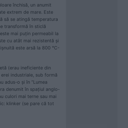
loare închisă, un anumit
tate extrem de mare. Este
nă să se atingă temperatura
e transformă în sticlă
 este mai puțin permeabil la
te cu atât mai rezistentă și
ișnuită este arsă la 800 °C-
etă (erau ineficiente din
 erei industriale, sub formă
au adus-o și în ”Lumea
era denumit în spațiul anglo-
au culori mai terne sau mai
c: klinker (se pare că tot