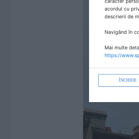
caracter perso
acordul cu priv
descrierii de 
Navigând în con
Mai multe detal
https://www.sp
ÎNCHIDE