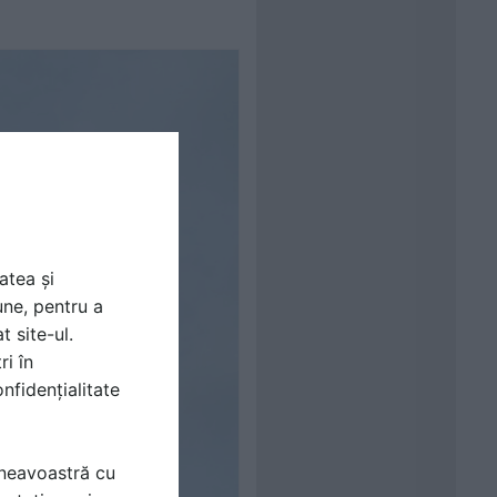
atea și
une, pentru a
t site-ul.
ri în
nfidențialitate
mneavoastră cu