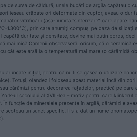
pe de sursa de căldură, unele bucăți de argilă căpătau o cu
uneori ieșeau crăpate ori deformate din cuptor, aveau o duri
ănător vitrificării (așa-numita ”sinterizare”, care apare pâ
0°C-1.300°C), prin care anumiți compuși pe bază de silicați s
l capătă duritate și densitate, devine mai puțin poros, deci
mică mai mică.Oamenii observaseră, oricum, că o ceramică es
 cu cât este arsă la o temperatură mai mare (o cărămidă ob
au aruncate inițial, pentru că nu li se găsea o utilizare concr
ice). Totuși, olandezii foloseau acest material încă din zorii
 sau cărămizi pentru decorarea fațadelor, practică pe care 
York-ul secolului al XVIII-lea – motiv pentru care klinkerul 
. În funcție de mineralele prezente în argilă, cărămizile ave
vire scoteau un sunet specific, li s-a dat un nume onomatopei
s).