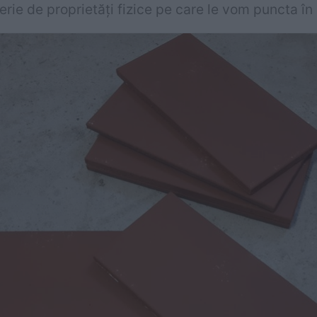
erie de proprietăți fizice pe care le vom puncta în