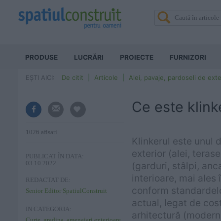
PRODUSE
LUCRĂRI
PROIECTE
FURNIZORI
EȘTI AICI:
De citit
Articole
Alei, pavaje, pardoseli de exte
Ce este klinke
1026 afisari
Klinkerul este unul d
exterior (alei, tera
PUBLICAT ÎN DATA:
03.10.2022
(garduri, stâlpi, anc
interioare, mai ales 
REDACTAT DE:
conform standardelor
Senior Editor SpatiulConstruit
actual, legat de cost
IN CATEGORIA:
arhitectură (moderni
Curte, gradina, amenajari exterioare