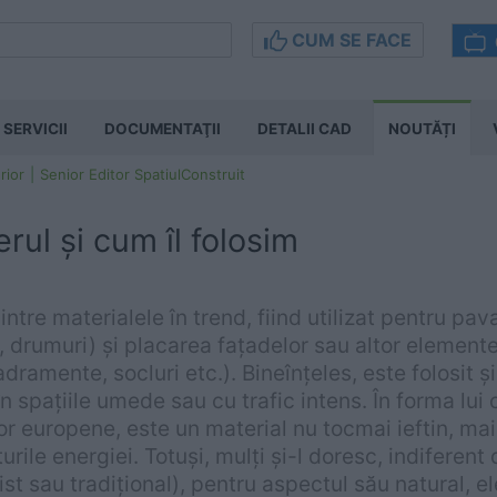
CUM SE FACE
SERVICII
DOCUMENTAŢII
DETALII CAD
NOUTĂȚI
rior
Senior Editor SpatiulConstruit
rul și cum îl folosim
intre materialele în trend, fiind utilizat pentru pa
se, drumuri) și placarea fațadelor sau altor element
adramente, socluri etc.). Bineînțeles, este folosit ș
în spațiile umede sau cu trafic intens. În forma lui 
 europene, este un material nu tocmai ieftin, mai 
urile energiei. Totuși, mulți și-l doresc, indiferent 
st sau tradițional), pentru aspectul său natural, e