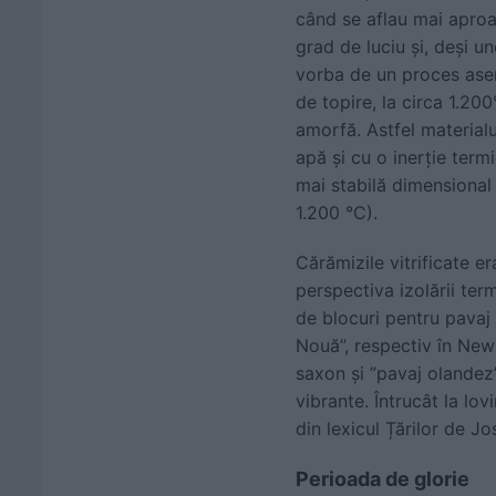
când se aflau mai aproa
grad de luciu și, deși 
vorba de un proces asem
de topire, la circa 1.20
amorfă. Astfel materialu
apă și cu o inerție ter
mai stabilă dimensional
1.200 °C).
Cărămizile vitrificate er
perspectiva izolării term
de blocuri pentru pavaj
Nouă”, respectiv în New 
saxon și ”pavaj olandez”
vibrante. Întrucât la lo
din lexicul Țărilor de Jo
Perioada de glorie