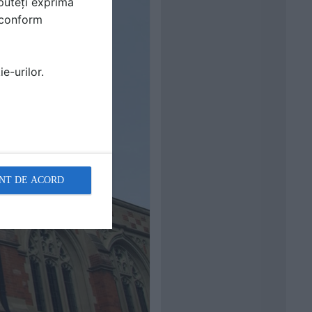
puteți exprima
i conform
e-urilor.
NT DE ACORD