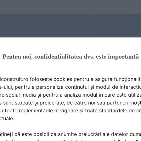
Pentru noi, confidențialitatea dvs. este importantă
lconstruit.ro folosește cookies pentru a asigura funcționalit
e-ului, pentru a personaliza conținutul și modul de interacți
i de social media și pentru a analiza modul în care este utiliza
sunt stocate și prelucrate, de către noi sau partenerii noșt
u toate reglementările în vigoare și toate standardele de co
ctuale.
țineți că este posibil ca anumite prelucrări ale datelor du