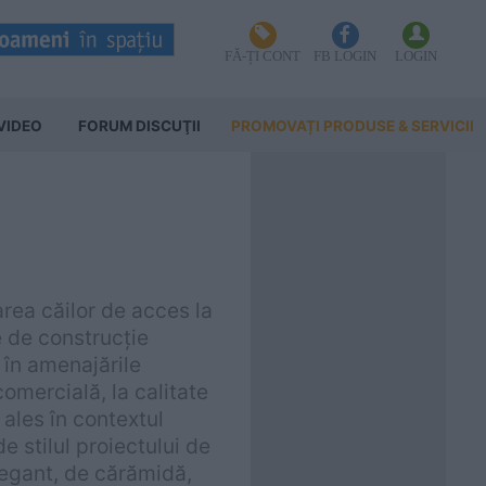
FĂ-ȚI CONT
FB LOGIN
LOGIN
VIDEO
FORUM DISCUŢII
PROMOVAȚI PRODUSE & SERVICII
varea căilor de acces la
e de construcție
i în amenajările
comercială, la calitate
ales în contextul
de stilul proiectului de
legant, de cărămidă,