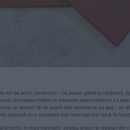
e mii de ani în construcții – ne putem gândi la cărămidă, țigl
nclusiv porțelanul întâlnit în domeniul electrotehnicii. La ba
icare: un anumit tip de argilă este amestecat cu apă, i se dă
tă, obținută cu o acuratețe mai mare sau mai mică, în funcț
cărămizilor, în mod inevitabil, existau uneori și rebuturi din 