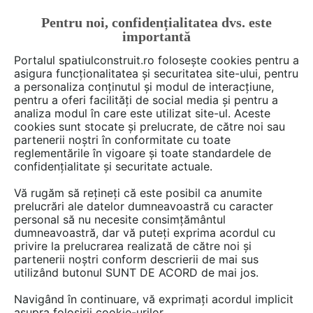
Pentru noi, confidențialitatea dvs. este
FĂ-ȚI CONT
LOGIN
importantă
CUM SE FACE
Portalul spatiulconstruit.ro folosește cookies pentru a
asigura funcționalitatea și securitatea site-ului, pentru
a personaliza conținutul și modul de interacțiune,
pentru a oferi facilități de social media și pentru a
analiza modul în care este utilizat site-ul. Aceste
De citit
Articole
Noutăți din piață
EȘTI AICI:
cookies sunt stocate și prelucrate, de către noi sau
Baumit România: 30 de ani de
partenerii noștri în conformitate cu toate
reglementările în vigoare și toate standardele de
inovație în construcții,
confidențialitate și securitate actuale.
performanță și parteneriate
Vă rugăm să rețineți că este posibil ca anumite
solide pentru viitor
prelucrări ale datelor dumneavoastră cu caracter
personal să nu necesite consimțământul
dumneavoastră, dar vă puteți exprima acordul cu
privire la prelucrarea realizată de către noi și
Baumit România marchează 30 de ani de
partenerii noștri conform descrierii de mai sus
utilizând butonul SUNT DE ACORD de mai jos.
inovație în construcții și își reafirmă
promisiunea pentru următoarele decenii: un
Navigând în continuare, vă exprimați acordul implicit
viitor construit frumos și sustenabil.
asupra folosirii cookie-urilor.