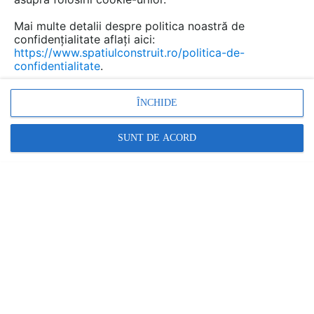
Mai multe detalii despre politica noastră de
confidențialitate aflați aici:
https://www.spatiulconstruit.ro/politica-de-
confidentialitate
.
ÎNCHIDE
SUNT DE ACORD
Baumit.ro
Baumit România, lider în domeniul materialelor de
construcții, împlinește trei decenii de activitate, un
moment de referință care marchează evoluția uneia
dintre cele mai solide companii din această industrie.