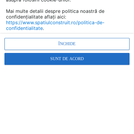
pardoseală. Articolul de mai jos va explora
caracteristicile, avantajele și considerațiile de
Mai multe detalii despre politica noastră de
confidențialitate aflați aici:
design legate de bateriile de baie tip
https://www.spatiulconstruit.ro/politica-de-
freestanding.
confidentialitate
.
ÎNCHIDE
SUNT DE ACORD
Caracteristici ale bateriilor de baie tip freestanding: