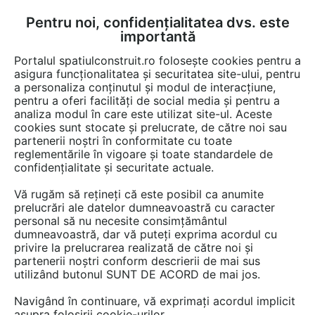
Pentru noi, confidențialitatea dvs. este
FĂ-ȚI CONT
LOGIN
importantă
CUM SE FACE
Portalul spatiulconstruit.ro folosește cookies pentru a
asigura funcționalitatea și securitatea site-ului, pentru
a personaliza conținutul și modul de interacțiune,
pentru a oferi facilități de social media și pentru a
analiza modul în care este utilizat site-ul. Aceste
De citit
Baie rezidentiala
EȘTI AICI:
cookies sunt stocate și prelucrate, de către noi sau
Baterii de baie tip freestanding
partenerii noștri în conformitate cu toate
reglementările în vigoare și toate standardele de
– eleganță și funcționalitate de
confidențialitate și securitate actuale.
la E-SHOP EMANDRA
Vă rugăm să rețineți că este posibil ca anumite
prelucrări ale datelor dumneavoastră cu caracter
personal să nu necesite consimțământul
Bateriile de baie tip freestanding sunt elemente
dumneavoastră, dar vă puteți exprima acordul cu
privire la prelucrarea realizată de către noi și
importante ale designului băii, aducând un
partenerii noștri conform descrierii de mai sus
aspect distinctiv și funcționalitate în spațiul de
utilizând butonul SUNT DE ACORD de mai jos.
baie. Acestea sunt cunoscute și sub denumirea
Navigând în continuare, vă exprimați acordul implicit
de baterii de baie independente sau baterii de
asupra folosirii cookie-urilor.