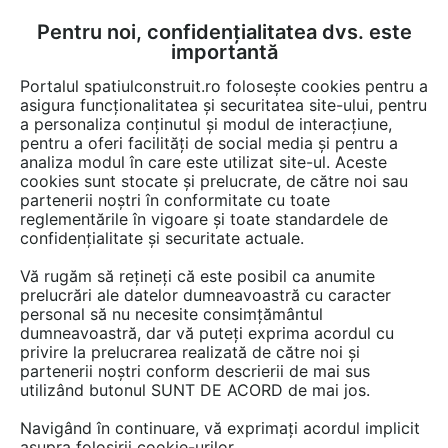
Pentru noi, confidențialitatea dvs. este
FĂ-ȚI CONT
LOGIN
importantă
CUM SE FACE
Portalul spatiulconstruit.ro folosește cookies pentru a
asigura funcționalitatea și securitatea site-ului, pentru
a personaliza conținutul și modul de interacțiune,
pentru a oferi facilități de social media și pentru a
analiza modul în care este utilizat site-ul. Aceste
De citit
știri, noutăți, comunicate
Noutăți din piață
EȘTI AICI:
cookies sunt stocate și prelucrate, de către noi sau
Atentie agenti imobiliari: clientii
partenerii noștri în conformitate cu toate
reglementările în vigoare și toate standardele de
vostri vor si gradini frumos
confidențialitate și securitate actuale.
amenajate!
Vă rugăm să rețineți că este posibil ca anumite
prelucrări ale datelor dumneavoastră cu caracter
personal să nu necesite consimțământul
dumneavoastră, dar vă puteți exprima acordul cu
privire la prelucrarea realizată de către noi și
partenerii noștri conform descrierii de mai sus
utilizând butonul SUNT DE ACORD de mai jos.
Navigând în continuare, vă exprimați acordul implicit
asupra folosirii cookie-urilor.