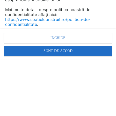
Mai multe detalii despre politica noastră de
confidențialitate aflați aici:
https://www.spatiulconstruit.ro/politica-de-
confidentialitate
.
ÎNCHIDE
SUNT DE ACORD
Atunci cand lucrezi ca agent imobiliar te ocupi in acelasi
timp de mai multe cladiri si de mai multi clienti. Unii vor
sa cumpere, altii vor sa inchirieze. Cerintele lor sunt
foarte diverse: in functie de cladire, de amplasament, de
dotarile interioare si trebuie sa recunosti, te confrunti
adesea cu situatii care pretentiile lor se refera la gradina
si la amenajarea spatiilor exterioare.
Chiar daca la inceput n-ai inteles de ce oamenii pun
asemenea importanta pe ceva ce nu folosesc decat din