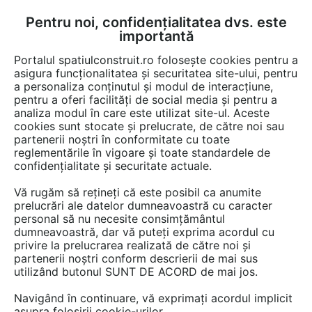
Pentru noi, confidențialitatea dvs. este
FĂ-ȚI CONT
LOGIN
importantă
CUM SE FACE
Portalul spatiulconstruit.ro folosește cookies pentru a
asigura funcționalitatea și securitatea site-ului, pentru
a personaliza conținutul și modul de interacțiune,
pentru a oferi facilități de social media și pentru a
analiza modul în care este utilizat site-ul. Aceste
De citit
știri, noutăți, comunicate
Noutăți din piață
EȘTI AICI:
cookies sunt stocate și prelucrate, de către noi sau
Ansamblul Rezidențial YACHT
partenerii noștri în conformitate cu toate
reglementările în vigoare și toate standardele de
KID primește Honorable
confidențialitate și securitate actuale.
Mention în cadrul Architecture
Vă rugăm să rețineți că este posibil ca anumite
MasterPrize 2024
prelucrări ale datelor dumneavoastră cu caracter
personal să nu necesite consimțământul
dumneavoastră, dar vă puteți exprima acordul cu
privire la prelucrarea realizată de către noi și
Avem plăcerea de a anunța că Yacht Kid
partenerii noștri conform descrierii de mai sus
utilizând butonul SUNT DE ACORD de mai jos.
Residential Development a primit Honorable
Mention în cadrul Architecture MasterPrize
Navigând în continuare, vă exprimați acordul implicit
2024, la categoria Residential Architecture -
asupra folosirii cookie-urilor.