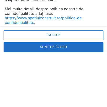
Multi Unit. Această distincție subliniază
Mai multe detalii despre politica noastră de
angajamentul companiei pentru inovație,
confidențialitate aflați aici:
sustenabilitate și creativitate în design.
https://www.spatiulconstruit.ro/politica-de-
confidentialitate
.
ÎNCHIDE
SUNT DE ACORD