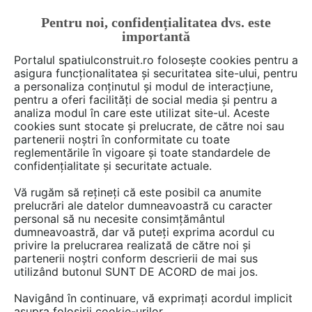
Pentru noi, confidențialitatea dvs. este
FĂ-ȚI CONT
LOGIN
importantă
CUM SE FACE
Portalul spatiulconstruit.ro folosește cookies pentru a
asigura funcționalitatea și securitatea site-ului, pentru
a personaliza conținutul și modul de interacțiune,
pentru a oferi facilități de social media și pentru a
analiza modul în care este utilizat site-ul. Aceste
De citit
Articole
Baie rezidentiala
EȘTI AICI:
cookies sunt stocate și prelucrate, de către noi sau
Amenajări tematice pentru baia
partenerii noștri în conformitate cu toate
reglementările în vigoare și toate standardele de
de serviciu
confidențialitate și securitate actuale.
Vă rugăm să rețineți că este posibil ca anumite
prelucrări ale datelor dumneavoastră cu caracter
personal să nu necesite consimțământul
dumneavoastră, dar vă puteți exprima acordul cu
privire la prelucrarea realizată de către noi și
partenerii noștri conform descrierii de mai sus
utilizând butonul SUNT DE ACORD de mai jos.
Navigând în continuare, vă exprimați acordul implicit
asupra folosirii cookie-urilor.