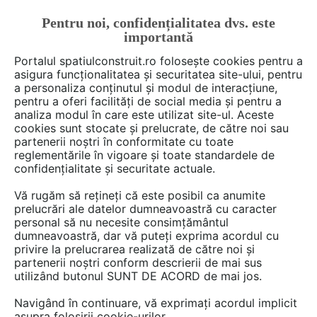
Pentru noi, confidențialitatea dvs. este
FĂ-ȚI CONT
LOGIN
importantă
CUM SE FACE
Portalul spatiulconstruit.ro folosește cookies pentru a
asigura funcționalitatea și securitatea site-ului, pentru
a personaliza conținutul și modul de interacțiune,
pentru a oferi facilități de social media și pentru a
analiza modul în care este utilizat site-ul. Aceste
De citit
știri, noutăți, comunicate
Evenimente
EȘTI AICI:
cookies sunt stocate și prelucrate, de către noi sau
Aglomerari de volume locuite.
partenerii noștri în conformitate cu toate
reglementările în vigoare și toate standardele de
Expozitie
confidențialitate și securitate actuale.
Vă rugăm să rețineți că este posibil ca anumite
prelucrări ale datelor dumneavoastră cu caracter
personal să nu necesite consimțământul
dumneavoastră, dar vă puteți exprima acordul cu
privire la prelucrarea realizată de către noi și
partenerii noștri conform descrierii de mai sus
utilizând butonul SUNT DE ACORD de mai jos.
Navigând în continuare, vă exprimați acordul implicit
asupra folosirii cookie-urilor.