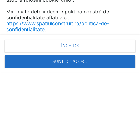
eficiență energetică ș.a.m.d.
Mai multe detalii despre politica noastră de
confidențialitate aflați aici:
https://www.spatiulconstruit.ro/politica-de-
confidentialitate
.
ÎNCHIDE
SUNT DE ACORD
Numărul 44 al revistei, cel mai recent apărut, poate fi
descărcat gratuit
https://www.acoperismagazin.ro/wp-
content/uploads/2022/07/Mansarde-