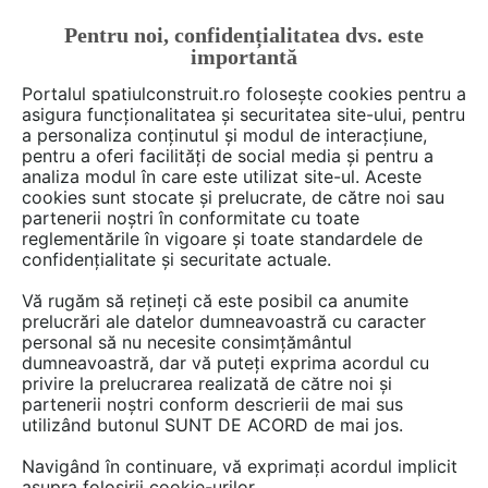
Pentru noi, confidențialitatea dvs. este
FĂ-ȚI CONT
LOGIN
importantă
CUM SE FACE
Portalul spatiulconstruit.ro folosește cookies pentru a
asigura funcționalitatea și securitatea site-ului, pentru
a personaliza conținutul și modul de interacțiune,
pentru a oferi facilități de social media și pentru a
analiza modul în care este utilizat site-ul. Aceste
De citit
știri, noutăți, comunicate
Noutăți din piață
EȘTI AICI:
cookies sunt stocate și prelucrate, de către noi sau
A apărut o nouă ediție a
partenerii noștri în conformitate cu toate
reglementările în vigoare și toate standardele de
revistei Mansarde, Acoperișuri
confidențialitate și securitate actuale.
& Fațade!
Vă rugăm să rețineți că este posibil ca anumite
prelucrări ale datelor dumneavoastră cu caracter
personal să nu necesite consimțământul
Revista apare trimestrial, în variantă print și
dumneavoastră, dar vă puteți exprima acordul cu
privire la prelucrarea realizată de către noi și
online. În fiecare ediție puteți citi noutăți din
partenerii noștri conform descrierii de mai sus
domeniul acoperișurilor și fațadelor, cu tot
utilizând butonul SUNT DE ACORD de mai jos.
ceea ce reprezintă acestea ca materiale,
Navigând în continuare, vă exprimați acordul implicit
tehnici de execuție, avantaje, estetică,
asupra folosirii cookie-urilor.