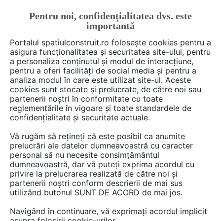
Pentru noi, confidențialitatea dvs. este
TRIMITE PE EMAIL ACEST SUBIECT
importantă
Portalul spatiulconstruit.ro folosește cookies pentru a
asigura funcționalitatea și securitatea site-ului, pentru
a personaliza conținutul și modul de interacțiune,
pentru a oferi facilități de social media și pentru a
analiza modul în care este utilizat site-ul. Aceste
cookies sunt stocate și prelucrate, de către noi sau
partenerii noștri în conformitate cu toate
reglementările în vigoare și toate standardele de
confidențialitate și securitate actuale.
Vă rugăm să rețineți că este posibil ca anumite
prelucrări ale datelor dumneavoastră cu caracter
personal să nu necesite consimțământul
dumneavoastră, dar vă puteți exprima acordul cu
privire la prelucrarea realizată de către noi și
partenerii noștri conform descrierii de mai sus
utilizând butonul SUNT DE ACORD de mai jos.
Am citit și sunt de acord cu
Politica de confidențialitate
Navigând în continuare, vă exprimați acordul implicit
asupra folosirii cookie-urilor.