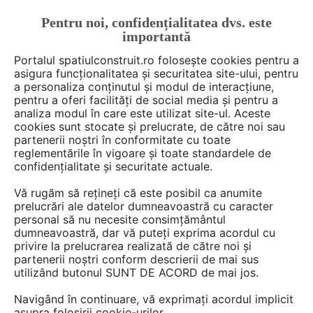
Pentru noi, confidențialitatea dvs. este
TRIMITE PE EMAIL ACEST SUBIECT
importantă
Portalul spatiulconstruit.ro folosește cookies pentru a
asigura funcționalitatea și securitatea site-ului, pentru
a personaliza conținutul și modul de interacțiune,
pentru a oferi facilități de social media și pentru a
analiza modul în care este utilizat site-ul. Aceste
cookies sunt stocate și prelucrate, de către noi sau
partenerii noștri în conformitate cu toate
reglementările în vigoare și toate standardele de
confidențialitate și securitate actuale.
Vă rugăm să rețineți că este posibil ca anumite
prelucrări ale datelor dumneavoastră cu caracter
personal să nu necesite consimțământul
dumneavoastră, dar vă puteți exprima acordul cu
privire la prelucrarea realizată de către noi și
partenerii noștri conform descrierii de mai sus
utilizând butonul SUNT DE ACORD de mai jos.
Am citit și sunt de acord cu
Politica de confidențialitate
Navigând în continuare, vă exprimați acordul implicit
asupra folosirii cookie-urilor.