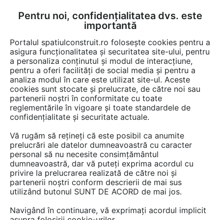
Pentru noi, confidențialitatea dvs. este
FĂ-ȚI CONT
LOGIN
importantă
CUM SE FACE
Portalul spatiulconstruit.ro folosește cookies pentru a
asigura funcționalitatea și securitatea site-ului, pentru
a personaliza conținutul și modul de interacțiune,
pentru a oferi facilități de social media și pentru a
analiza modul în care este utilizat site-ul. Aceste
Lucrări
Finisaje pereti
cookies sunt stocate și prelucrate, de către noi sau
EȘTI AICI:
partenerii noștri în conformitate cu toate
Un ambient plin de
reglementările în vigoare și toate standardele de
confidențialitate și securitate actuale.
personalitate pentru o locuință
Vă rugăm să rețineți că este posibil ca anumite
din București, realizat cu tapet
prelucrări ale datelor dumneavoastră cu caracter
personal să nu necesite consimțământul
de vinil MallDeco
dumneavoastră, dar vă puteți exprima acordul cu
privire la prelucrarea realizată de către noi și
partenerii noștri conform descrierii de mai sus
utilizând butonul SUNT DE ACORD de mai jos.
Navigând în continuare, vă exprimați acordul implicit
asupra folosirii cookie-urilor.