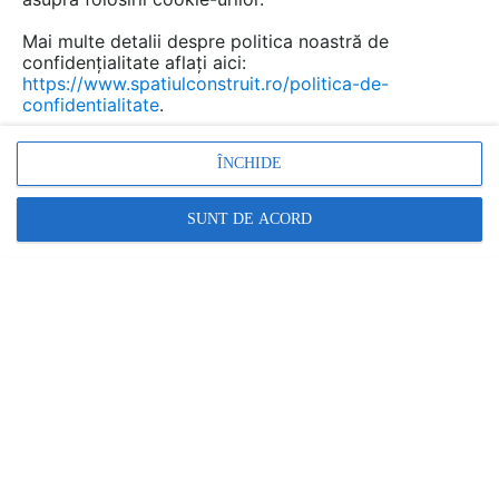
Mai multe detalii despre politica noastră de
SUN LEADER
confidențialitate aflați aici:
LUCRARE EXECUTATĂ DE:
https://www.spatiulconstruit.ro/politica-de-
Vezi profilul executantului
confidentialitate
.
CONTACTEAZĂ EXECUTANTUL
ÎNCHIDE
Cere informatii
SUNT DE ACORD
Contactează
119 afisari
Cere ofertă pentru o lucrare similară