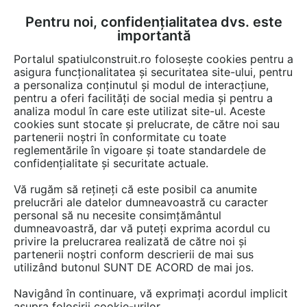
Pentru noi, confidențialitatea dvs. este
FĂ-ȚI CONT
LOGIN
importantă
CUM SE FACE
Portalul spatiulconstruit.ro folosește cookies pentru a
asigura funcționalitatea și securitatea site-ului, pentru
a personaliza conținutul și modul de interacțiune,
pentru a oferi facilități de social media și pentru a
analiza modul în care este utilizat site-ul. Aceste
Lucrări
Mobilier gradina, decoratiuni
cookies sunt stocate și prelucrate, de către noi sau
EȘTI AICI:
partenerii noștri în conformitate cu toate
Trickshot – AFI Brașov: sistem
reglementările în vigoare și toate standardele de
confidențialitate și securitate actuale.
HYBRID cu pergole pentru o
Vă rugăm să rețineți că este posibil ca anumite
terasă panoramică deschisă tot
prelucrări ale datelor dumneavoastră cu caracter
personal să nu necesite consimțământul
anul
dumneavoastră, dar vă puteți exprima acordul cu
privire la prelucrarea realizată de către noi și
partenerii noștri conform descrierii de mai sus
utilizând butonul SUNT DE ACORD de mai jos.
Navigând în continuare, vă exprimați acordul implicit
asupra folosirii cookie-urilor.