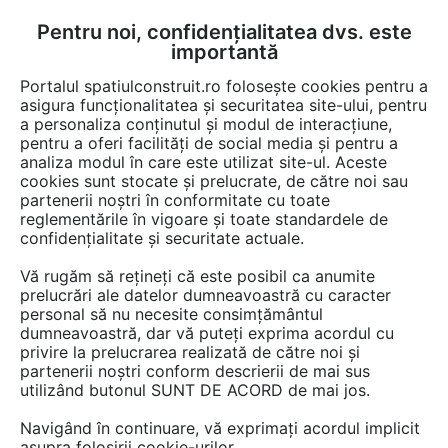
Pentru noi, confidențialitatea dvs. este
FĂ-ȚI CONT
LOGIN
importantă
CUM SE FACE
Portalul spatiulconstruit.ro folosește cookies pentru a
asigura funcționalitatea și securitatea site-ului, pentru
a personaliza conținutul și modul de interacțiune,
pentru a oferi facilități de social media și pentru a
analiza modul în care este utilizat site-ul. Aceste
Lucrări
Finisaje pereti
cookies sunt stocate și prelucrate, de către noi sau
EȘTI AICI:
partenerii noștri în conformitate cu toate
Tapet rezistent la zgârieturi și
reglementările în vigoare și toate standardele de
confidențialitate și securitate actuale.
lovituri utilizat în amenajarea
Vă rugăm să rețineți că este posibil ca anumite
interioară a unei locuințe din
prelucrări ale datelor dumneavoastră cu caracter
personal să nu necesite consimțământul
București
dumneavoastră, dar vă puteți exprima acordul cu
privire la prelucrarea realizată de către noi și
partenerii noștri conform descrierii de mai sus
utilizând butonul SUNT DE ACORD de mai jos.
Navigând în continuare, vă exprimați acordul implicit
asupra folosirii cookie-urilor.