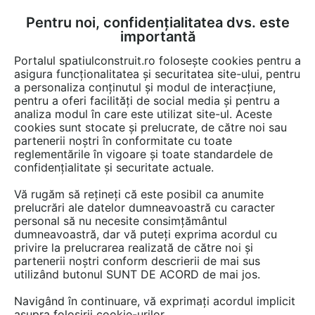
Pentru noi, confidențialitatea dvs. este
FĂ-ȚI CONT
LOGIN
importantă
CUM SE FACE
Portalul spatiulconstruit.ro folosește cookies pentru a
asigura funcționalitatea și securitatea site-ului, pentru
a personaliza conținutul și modul de interacțiune,
pentru a oferi facilități de social media și pentru a
analiza modul în care este utilizat site-ul. Aceste
Lucrări
Finisaje pereti
cookies sunt stocate și prelucrate, de către noi sau
EȘTI AICI:
partenerii noștri în conformitate cu toate
Tapet ecologic MallDeco
reglementările în vigoare și toate standardele de
confidențialitate și securitate actuale.
pentru decorarea unei locuințe
Vă rugăm să rețineți că este posibil ca anumite
din București
prelucrări ale datelor dumneavoastră cu caracter
personal să nu necesite consimțământul
dumneavoastră, dar vă puteți exprima acordul cu
privire la prelucrarea realizată de către noi și
partenerii noștri conform descrierii de mai sus
utilizând butonul SUNT DE ACORD de mai jos.
Navigând în continuare, vă exprimați acordul implicit
asupra folosirii cookie-urilor.