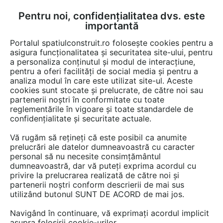
Pentru noi, confidențialitatea dvs. este
FĂ-ȚI CONT
LOGIN
importantă
CUM SE FACE
Portalul spatiulconstruit.ro folosește cookies pentru a
asigura funcționalitatea și securitatea site-ului, pentru
a personaliza conținutul și modul de interacțiune,
pentru a oferi facilități de social media și pentru a
analiza modul în care este utilizat site-ul. Aceste
Lucrări
Fatade tencuite / placate / ventilate
cookies sunt stocate și prelucrate, de către noi sau
EȘTI AICI:
partenerii noștri în conformitate cu toate
Cărămidă aparentă klinker
reglementările în vigoare și toate standardele de
confidențialitate și securitate actuale.
pentru termoizolația unui bloc
Vă rugăm să rețineți că este posibil ca anumite
de locuințe din Hamburg
prelucrări ale datelor dumneavoastră cu caracter
personal să nu necesite consimțământul
dumneavoastră, dar vă puteți exprima acordul cu
privire la prelucrarea realizată de către noi și
partenerii noștri conform descrierii de mai sus
utilizând butonul SUNT DE ACORD de mai jos.
Navigând în continuare, vă exprimați acordul implicit
asupra folosirii cookie-urilor.