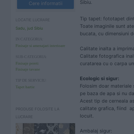
Sibiu.
Cere informatii
Tip tapet: fototapet di
LOCATIE LUCRARE
Toate imaginile sunt ate
Sadu, jud Sibiu
bucata, cu dimensiuni d
IN CATEGORIA:
Finisaje si amenajari interioare
Calitate inalta a imprima
Calitate fotografica in
SUB-CATEGORIA:
curatarea cu o carpa ume
Finisaje pereti
Finisaje tavane
Ecologic si sigur:
TIP DE SERVICIU:
Folosim doar materiale 
Tapet hartie
pe baza de apa si nu dau
Acest tip de cerneala as
calitate grafica, fiind a
PRODUSE FOLOSITE LA
locuit.
LUCRARE
Ambalaj sigur: