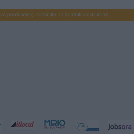
ă produsele și serviciile pe SpatiulConstruit.ro!