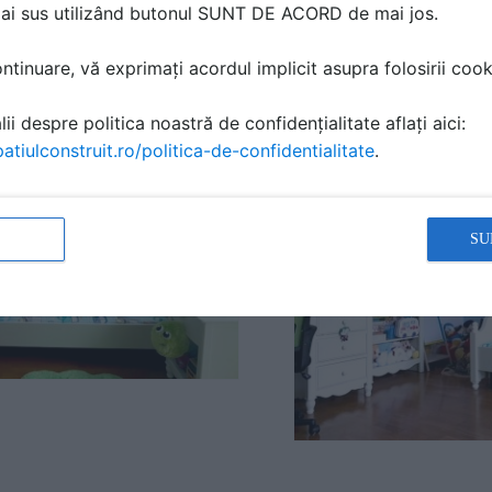
mai sus utilizând butonul SUNT DE ACORD de mai jos.
tinuare, vă exprimați acordul implicit asupra folosirii cooki
ii despre politica noastră de confidențialitate aflați aici:
atiulconstruit.ro/politica-de-confidentialitate
.
SU