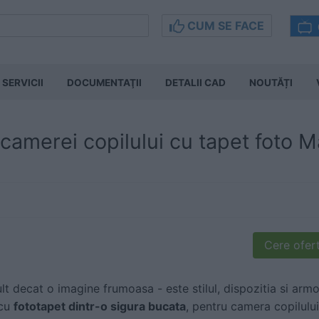
CUM SE FACE
SERVICII
DOCUMENTAŢII
DETALII CAD
NOUTĂȚI
camerei copilului cu tapet foto 
Cere ofert
t decat o imagine frumoasa - este stilul, dispozitia si arm
 cu
fototapet dintr-o sigura bucata
, pentru camera copilului,