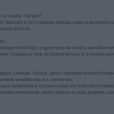
2
ntr-o bucata, 280 g/m
nt selectate si au o rezolutie ridicata, ceea ce ne permite s
e pana la 50 m!
rii:
alta(pana la 600 dpi), o gama larga de motive, suprafata s
da. Creeaza un strat de izolatie termica si le permite pere
sigure. Cerneala folosita pentru realizarea acestui fototap
neaza sanatatii dvs. si a copiilor dvs.
igura durabilitate si obtinerea celor mai bune culori creand
probata international pentru utilizare in scoli, gradinite, cres