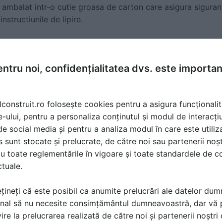
i ambalat intr-o cutie groasa de carton care asigura siguran
nstructiunile de lipire.
 camera. Fototapetul este rezistent la umiditate si zgarietu
aza un strat de izolatie termica, permite pereților sa respir
ntru noi, confidențialitatea dvs. este importa
ecologica inodora!
lconstruit.ro folosește cookies pentru a asigura funcționalit
e-ului, pentru a personaliza conținutul și modul de interacți
i de social media și pentru a analiza modul în care este utiliza
sunt stocate și prelucrate, de către noi sau partenerii noșt
u toate reglementările în vigoare și toate standardele de co
ctuale.
țineți că este posibil ca anumite prelucrări ale datelor du
nal să nu necesite consimțământul dumneavoastră, dar vă 
ire la prelucrarea realizată de către noi și partenerii noștr