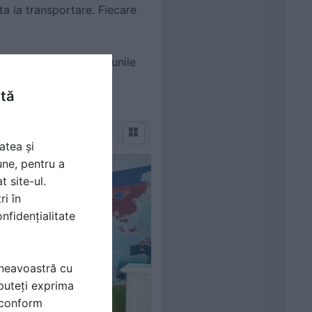
ta la transportare. Fiecare
ri. Ascunde imperfectiunile
e.
ntă
atea și
une, pentru a
t site-ul.
ri în
nfidențialitate
mneavoastră cu
puteți exprima
i conform