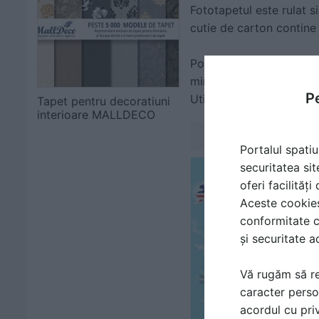
Fototapetul este rulat s
cutie de carton contine i
Poate fi montat in orice
minore a peretelui. Cree
Pe
Utilizam doar cerneala 
Tapet pentru decoratiuni
interioare MALLDECO
Portalul spatiu
securitatea sit
oferi facilităț
Aceste cookies 
conformitate c
și securitate a
Vă rugăm să re
caracter perso
acordul cu priv