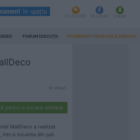
FĂ-ȚI CONT
FB LOGIN
LOGIN
VIDEO
FORUM DISCUŢII
PROMOVAȚI PRODUSE & SERVICII
MallDeco
91 afisari
ă pentru o lucrare similară
onia!
MallDeco
a realizat
 intr-o locuinta din jud.