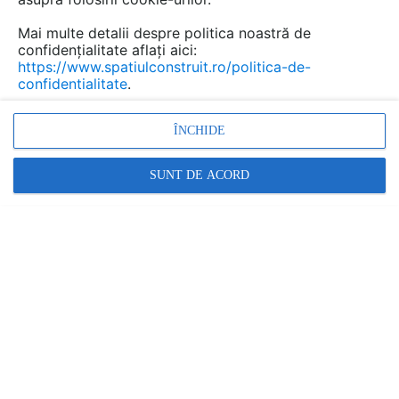
Mai multe detalii despre politica noastră de
confidențialitate aflați aici:
https://www.spatiulconstruit.ro/politica-de-
confidentialitate
.
ÎNCHIDE
SUNT DE ACORD
Vopsele rezistente la foc PROMAT
ETEX BUILDING PERFORMANCE S.A.
În această gamă:
4 documentații
4 produse