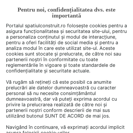
Pentru noi, confidențialitatea dvs. este
FĂ-ȚI CONT
LOGIN
importantă
CUM SE FACE
Portalul spatiulconstruit.ro folosește cookies pentru a
asigura funcționalitatea și securitatea site-ului, pentru
a personaliza conținutul și modul de interacțiune,
pentru a oferi facilități de social media și pentru a
analiza modul în care este utilizat site-ul. Aceste
Deschide filtre
cookies sunt stocate și prelucrate, de către noi sau
partenerii noștri în conformitate cu toate
reglementările în vigoare și toate standardele de
1 gamă
cu 4 produse în categoria
confidențialitate și securitate actuale.
Izolanti si protectii la foc
Vă rugăm să rețineți că este posibil ca anumite
prelucrări ale datelor dumneavoastră cu caracter
personal să nu necesite consimțământul
dumneavoastră, dar vă puteți exprima acordul cu
privire la prelucrarea realizată de către noi și
partenerii noștri conform descrierii de mai sus
utilizând butonul SUNT DE ACORD de mai jos.
Navigând în continuare, vă exprimați acordul implicit
asupra folosirii cookie-urilor.