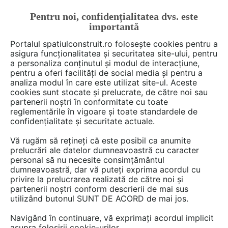
Pentru noi, confidențialitatea dvs. este
FĂ-ȚI CONT
LOGIN
importantă
CUM SE FACE
Portalul spatiulconstruit.ro folosește cookies pentru a
asigura funcționalitatea și securitatea site-ului, pentru
a personaliza conținutul și modul de interacțiune,
pentru a oferi facilități de social media și pentru a
analiza modul în care este utilizat site-ul. Aceste
Deschide filtre
cookies sunt stocate și prelucrate, de către noi sau
partenerii noștri în conformitate cu toate
reglementările în vigoare și toate standardele de
2 documentații din categoria
confidențialitate și securitate actuale.
Constructii, santier, utilaje
de la
CM
Vă rugăm să rețineți că este posibil ca anumite
METAL TRADING
în limba
Franceza
prelucrări ale datelor dumneavoastră cu caracter
personal să nu necesite consimțământul
dumneavoastră, dar vă puteți exprima acordul cu
privire la prelucrarea realizată de către noi și
partenerii noștri conform descrierii de mai sus
utilizând butonul SUNT DE ACORD de mai jos.
Navigând în continuare, vă exprimați acordul implicit
asupra folosirii cookie-urilor.