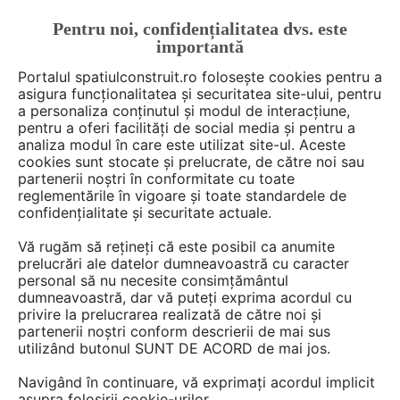
Pentru noi, confidențialitatea dvs. este
FĂ-ȚI CONT
LOGIN
importantă
CUM SE FACE
Portalul spatiulconstruit.ro folosește cookies pentru a
asigura funcționalitatea și securitatea site-ului, pentru
a personaliza conținutul și modul de interacțiune,
pentru a oferi facilități de social media și pentru a
analiza modul în care este utilizat site-ul. Aceste
Deschide filtre
cookies sunt stocate și prelucrate, de către noi sau
partenerii noștri în conformitate cu toate
reglementările în vigoare și toate standardele de
8 detalii de produs de tipul
Izolatii
confidențialitate și securitate actuale.
din poliuretan
în categoria
Vă rugăm să rețineți că este posibil ca anumite
Termoizolatii, izolatii acustice
prelucrări ale datelor dumneavoastră cu caracter
personal să nu necesite consimțământul
dumneavoastră, dar vă puteți exprima acordul cu
privire la prelucrarea realizată de către noi și
partenerii noștri conform descrierii de mai sus
utilizând butonul SUNT DE ACORD de mai jos.
Navigând în continuare, vă exprimați acordul implicit
asupra folosirii cookie-urilor.